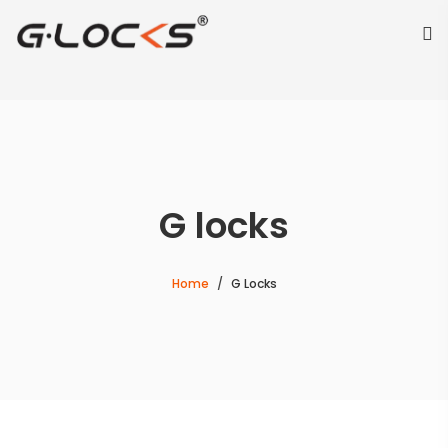
G locks
Home
G Locks