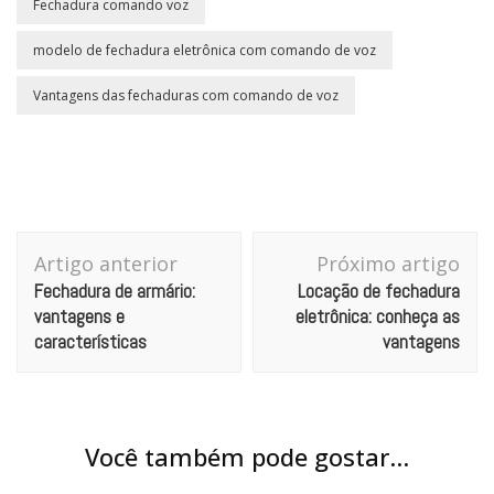
Fechadura comando voz
modelo de fechadura eletrônica com comando de voz
Vantagens das fechaduras com comando de voz
Navegação
Artigo anterior
Próximo artigo
de
Fechadura de armário:
Locação de fechadura
post
vantagens e
eletrônica: conheça as
características
vantagens
Você também pode gostar...
FECHADURAS ELETRÔNICAS
Fechaduras eletrônicas ou