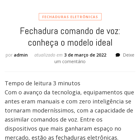
FECHADURAS ELETRÔNICAS
Fechadura comando de voz:
conheça o modelo ideal
por
admin
atualizado em
3 de março de 2022
Deixe
um comentário
em
Fechadura
comando
de
Tempo de leitura
3
minutos
voz:
Com o avanço da tecnologia, equipamentos que
conheça
antes eram manuais e com zero inteligência se
o
modelo
tornaram moderníssimos, com a capacidade de
ideal
assimilar comandos de voz. Entre os
dispositivos que mais ganharam espaço no
mercado, estão as fechaduras eletrônicas.