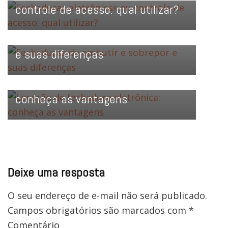
controle de acesso: qual utilizar?
FECHADURAS ELETRÔNICAS
Fechaduras de embutir e sobrepor
e suas diferenças
FECHADURAS ELETRÔNICAS
LOCAÇÃO DE FECHADURA ELETRÔNICA
Locação de fechadura eletrônica:
conheça as vantagens
Deixe uma resposta
O seu endereço de e-mail não será publicado.
Campos obrigatórios são marcados com
*
Comentário