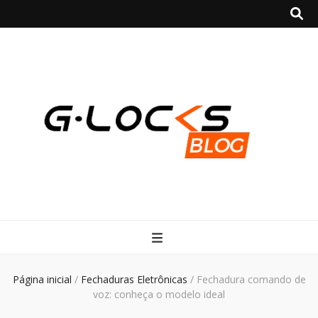
Blog | G-locks
Página inicial
/
Fechaduras Eletrônicas
/
Fechadura comando de
voz: conheça o modelo ideal