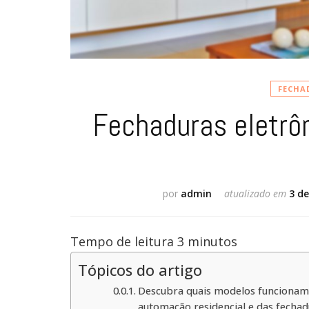
FECHA
Fechaduras eletrô
por
admin
atualizado em
3 d
Tempo de leitura
3
minutos
Tópicos do artigo
Descubra quais modelos funcionam
automação residencial e das fechad