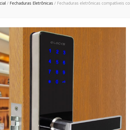
cial
/
Fechaduras Eletrônicas
/
Fechaduras eletrônicas compatíveis c