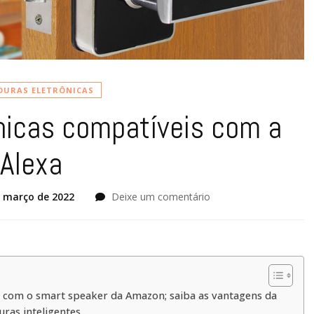
DURAS ELETRÔNICAS
nicas compatíveis com a
Alexa
e março de 2022
Deixe um comentário
em
Fechaduras
eletrônicas
compatíveis
com
a
Alexa
 com o smart speaker da Amazon; saiba as vantagens da
uras inteligentes